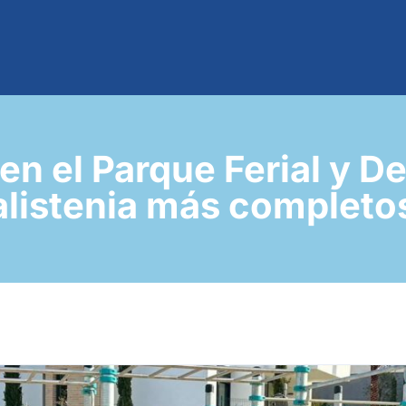
en el Parque Ferial y De
calistenia más completo