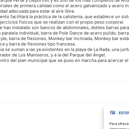
arque Ferial y Deportivo y es uno de los más completos de And
eriales de primera calidad como el acero galvanizado y acero i
idad adecuada para estar al aire libre.
to facilitará la práctica de la calistenia, que establece un si
ercicios físicos que se realizan con el propio peso corporal.
 han instalado son bancos de abdominales, dobles barras paral
a paralela individual, barra de Pole Dance de acero pulido, bar
tyle, barra de flexiones, Monkey bar inclinada, Monkey bar est
ca y barra de flexiones tipo francesa.
ia se suman a las ya existentes en la playa de La Rada, una junto
Mirador de Los Maniseros, y a la del Parque del Ángel.
ntro del plan municipal que se puso en marcha para acercar el
Para ofrece
almacenar y/