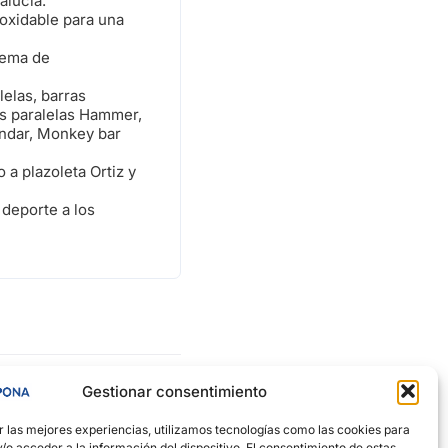
alucía.
noxidable para una
stema de
elas, barras
ras paralelas Hammer,
ándar, Monkey bar
 a plazoleta Ortiz y
 deporte a los
Gestionar consentimiento
r las mejores experiencias, utilizamos tecnologías como las cookies para
o acceder a la información del dispositivo. El consentimiento de estas