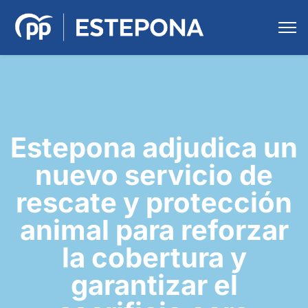
Estepona adjudica un
nuevo servicio de
rescate y protección
animal para reforzar
la cobertura y
garantizar el