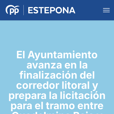
El Ayuntamiento
avanza en la
finalización del
corredor litoral y
prepara la licitación
para el tramo entre