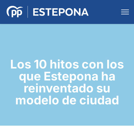
Los 10 hitos con los
que Estepona ha
reinventado su
modelo de ciudad