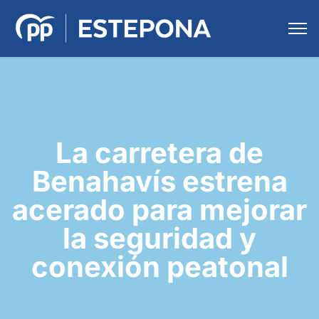
La carretera de
Benahavís estrena
acerado para mejorar
la seguridad y
conexión peatonal