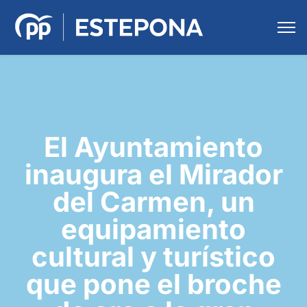
El Ayuntamiento
inaugura el Mirador
del Carmen, un
equipamiento
cultural y turístico
que pone el broche