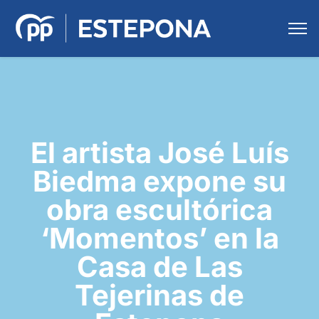
El artista José Luís
Biedma expone su
obra escultórica
‘Momentos’ en la
Casa de Las
Tejerinas de