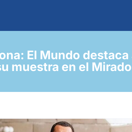
ona: El Mundo destaca
u muestra en el Mirad