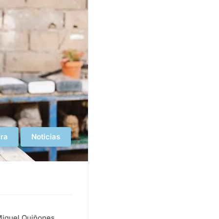
ura
Noticias
 Miguel Quiñones.