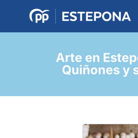
Arte en Estep
Quiñones y s