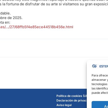
la fortuna de disfrutar de su arte si visitamos su gran exposic
dable.
mbre de 2025.
ta en:
o.es/…/27/68ffb5f4e85ece44518b456e.html
Para ofrece
almacenar y/
tecnologías
las identifi
puede afect
Política de cookies (UE)
Declaración de privacidad
Aviso legal
A