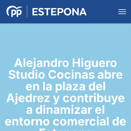
Alejandro Higuero
Studio Cocinas abre
en la plaza del
Ajedrez y contribuye
a dinamizar el
entorno comercial de